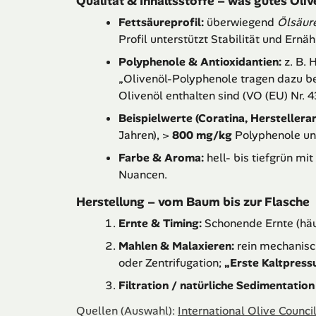
Qualität & Inhaltsstoffe – was gutes Oli
Fettsäureprofil:
überwiegend
Ölsäur
Profil unterstützt Stabilität und Ernäh
Polyphenole & Antioxidantien:
z. B. 
„Olivenöl-Polyphenole tragen dazu bei
Olivenöl enthalten sind (VO (EU) Nr. 
Beispielwerte (Coratina, Herstellera
Jahren), >
800 mg/kg
Polyphenole u
Farbe & Aroma:
hell- bis tiefgrün mi
Nuancen.
Herstellung – vom Baum bis zur Flasche
Ernte & Timing:
Schonende Ernte (häu
Mahlen & Malaxieren:
rein mechanisc
oder Zentrifugation;
„Erste Kaltpress
Filtration / natürliche Sedimentatio
Quellen (Auswahl):
International Olive Counci