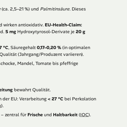
e
(ca. 2,5–21 %) und
Palmitinsäure
. Dieses
d wirken antioxidativ.
EU-Health-Claim:
nd.
5 mg
Hydroxytyrosol-Derivate je
20 g
7 °C
, Säuregehalt
0,17–0,20 %
(in optimalen
Qualität (Jahrgang/Produzent variieren).
ischocke, Mandel, Tomate bis pfeffrige
eitung
bewahrt Qualität.
in der EU: Verarbeitung
< 27 °C
bei Perkolation
x
).
– zentral für
Frische
und
Haltbarkeit
(
IOC
).