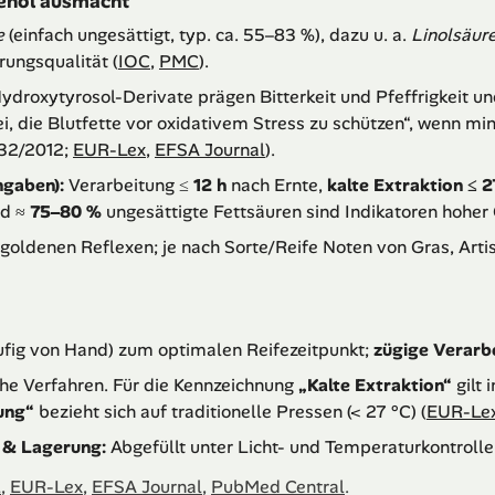
venöl ausmacht
e
(einfach ungesättigt, typ. ca. 55–83 %), dazu u. a.
Linolsäur
rungsqualität (
IOC
,
PMC
).
Hydroxytyrosol-Derivate prägen Bitterkeit und Pfeffrigkeit un
, die Blutfette vor oxidativem Stress zu schützen“, wenn mi
432/2012;
EUR-Lex
,
EFSA Journal
).
ngaben):
Verarbeitung ≤
12 h
nach Ernte,
kalte Extraktion ≤ 2
nd ≈
75–80 %
ungesättigte Fettsäuren sind Indikatoren hoher 
t goldenen Reflexen; je nach Sorte/Reife Noten von Gras, Art
fig von Hand) zum optimalen Reifezeitpunkt;
zügige Verarb
he Verfahren. Für die Kennzeichnung
„Kalte Extraktion“
gilt 
ung“
bezieht sich auf traditionelle Pressen (< 27 °C) (
EUR-Le
n & Lagerung:
Abgefüllt unter Licht- und Temperaturkontrolle 
l
,
EUR-Lex
,
EFSA Journal
,
PubMed Central
.