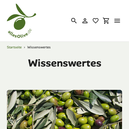
Direkt
zum
Inhalt
Suchen
Einloggen
Einkaufsw
Startseite
›
Wissenswertes
Wissenswertes