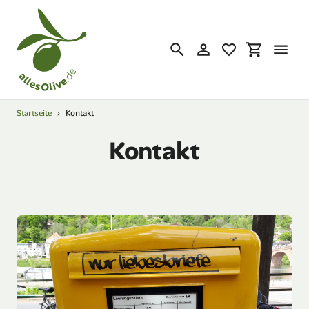
Direkt
zum
Inhalt
Suchen
Einloggen
Einkaufsw
Startseite
›
Kontakt
Kontakt