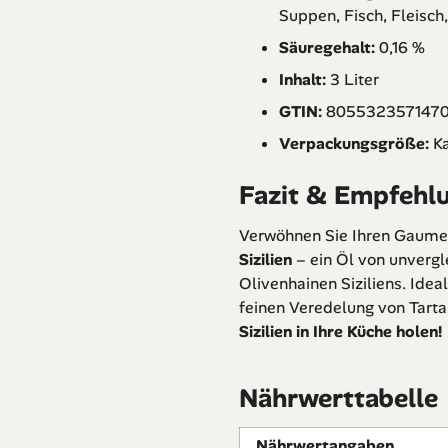
Suppen, Fisch, Fleisch,
Säuregehalt:
0,16 %
Inhalt:
3 Liter
GTIN:
805532357147
Verpackungsgröße:
Ka
Fazit & Empfehl
Verwöhnen Sie Ihren Gaum
Sizilien
– ein Öl von unvergle
Olivenhainen Siziliens. Idea
feinen Veredelung von Tart
Sizilien in Ihre Küche holen!
Nährwerttabelle
Nährwertangaben