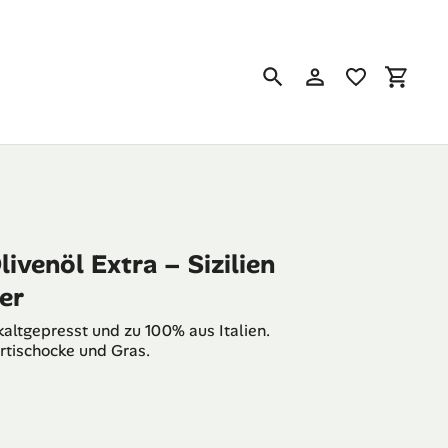
Suchen
Einloggen
Einkau
venöl Extra – Sizilien
ter
 kaltgepresst und zu 100% aus Italien.
rtischocke und Gras.