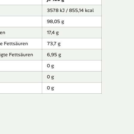
3578 kJ / 855,14 kcal
98,05 g
ren
17,4 g
te Fettsäuren
73,7 g
gte Fettsäuren
6,95 g
0 g
0 g
0 g