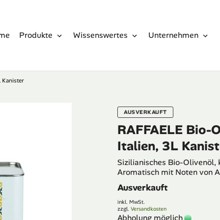
me
Produkte
Wissenswertes
Unternehmen
L Kanister
AUSVERKAUFT
RAFFAELE Bio-Oli
Italien, 3L Kanis
Sizilianisches Bio-Olivenöl,
Aromatisch mit Noten von A
Ausverkauft
inkl. MwSt.
zzgl.
Versandkosten
Abholung möglich