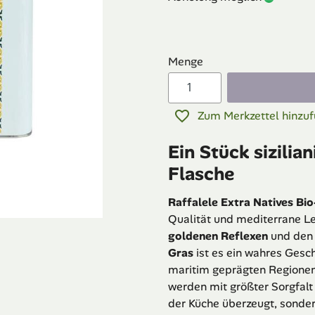
Menge
Zum Merkzettel hinzu
Ein Stück sizilian
Flasche
Raffalele
Extra Natives Bio-
Qualität und mediterrane L
goldenen Reflexen
und den
Gras
ist es ein wahres Ges
maritim geprägten Regionen
werden mit größter Sorgfalt g
der Küche überzeugt, sonder