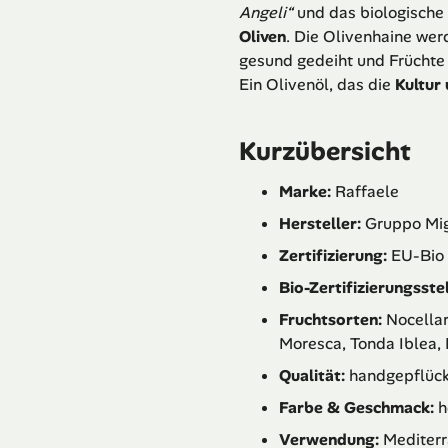
Angeli“
und das biologische
Oliven
. Die Olivenhaine wer
gesund gedeiht und Früchte 
Ein Olivenöl, das die
Kultur 
Kurzübersicht
Marke:
Raffaele
Hersteller:
Gruppo Mig
Zertifizierung:
EU-Bio z
Bio-Zertifizierungsstel
Fruchtsorten:
Nocellar
Moresca, Tonda Iblea, 
Qualität:
handgepflückt
Farbe & Geschmack:
h
Verwendung:
Mediterr