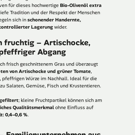
ven für dieses hochwertige
Bio-Olivenöl extra
 tiefe Tradition und der Respekt der Menschen
geln sich in
schonender Handernte,
kontrollierter Lagerung
wider.
fruchtig – Artischocke,
pfeffriger Abgang
ch frisch geschnittenem Gras und überzeugt
oten von Artischocke und grüner Tomate
,
 pfeffrigen Würze im Nachhall. Ideal für die
t zu Salaten, Gemüse, Fisch und Krustentieren.
gefiltert
; kleine Fruchtpartikel können sich am
liches Qualitätsmerkmal
ohne Einfluss auf
t: 0,4–0,6 %
.
 – Familienunternehmen aus