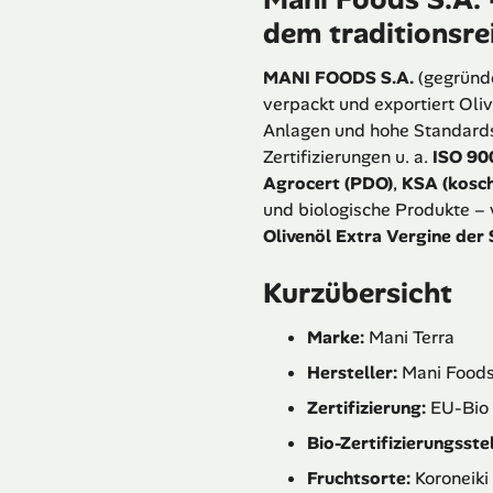
dem traditionsr
MANI FOODS S.A.
(gegründe
verpackt und exportiert Oli
Anlagen und hohe Standards
Zertifizierungen u. a.
ISO 90
Agrocert (PDO)
,
KSA (kosch
und biologische Produkte – 
Olivenöl Extra Vergine der 
Kurzübersicht
Marke:
Mani Terra
Hersteller:
Mani Foods
Zertifizierung:
EU-Bio z
Bio-Zertifizierungsstel
Fruchtsorte:
Koroneiki 