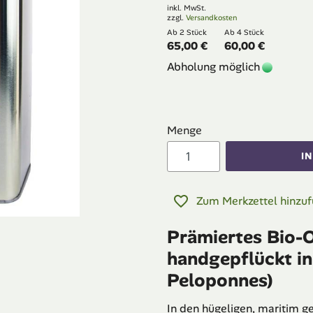
inkl. MwSt.
zzgl.
Versandkosten
Ab 2 Stück
Ab 4 Stück
65,00 €
60,00 €
Abholung möglich
Menge
I
Zum Merkzettel hinzu
Prämiertes Bio-O
handgepflückt in
Peloponnes)
In den hügeligen, maritim g