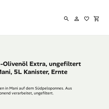
Suchen
Einloggen
Einkau
livenöl Extra, ungefiltert
ani, 5L Kanister, Ernte
nen in Mani auf dem Südpeloponnes. Aus
nend verarbeitet, ungefiltert.