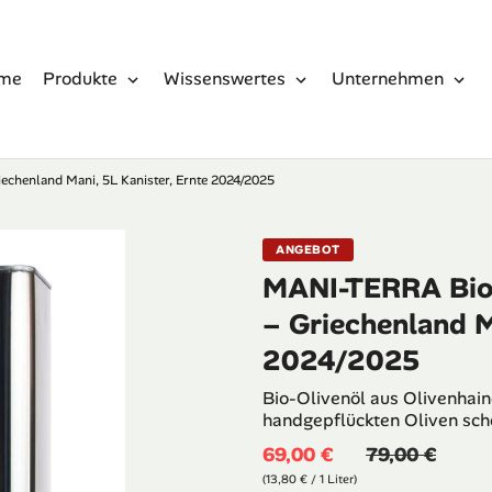
me
Produkte
Wissenswertes
Unternehmen
iechenland Mani, 5L Kanister, Ernte 2024/2025
ANGEBOT
MANI-TERRA Bio-O
– Griechenland M
2024/2025
Bio-Olivenöl aus Olivenhai
handgepflückten Oliven scho
69,00 €
79,00 €
(13,80 € / 1 Liter)