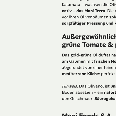
Kalamata – wachsen die Oli
nativ – das Mani Terra
. Die
vor ihren Olivenbäumen spie
sorgfältiger Pressung und 
Außergewöhnlich 
grüne Tomate & 
Das gold-grüne Öl duftet na
am Gaumen mit
frischen N
abgerundet von einer feinen,
mediterrane Küche
: perfek
Hinweis:
Das Olivenöl ist
un
Boden absetzen – ein
natür
den Geschmack.
Säuregehal
Mani Foods S.A.