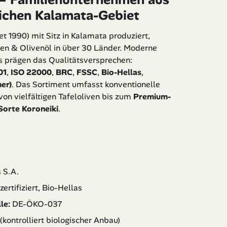
eichen Kalamata-Gebiet
t 1990) mit Sitz in Kalamata produziert,
ven & Olivenöl in über 30 Länder. Moderne
 prägen das Qualitätsversprechen:
01
,
ISO 22000
,
BRC
,
FSSC
,
Bio-Hellas
,
er)
. Das Sortiment umfasst konventionelle
von vielfältigen Tafeloliven bis zum
Premium-
Sorte Koroneiki
.
 S.A.
ertifiziert, Bio-Hellas
le:
DE-ÖKO-037
(kontrolliert biologischer Anbau)