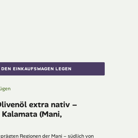
N DEN EINKAUFSWAGEN LEGEN
fügen
livenöl extra nativ –
 Kalamata (Mani,
eprägten Regionen der Mani – südlich von