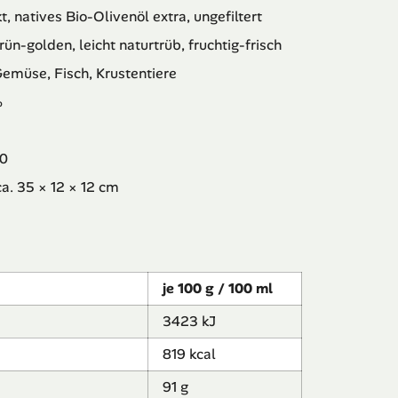
, natives Bio-Olivenöl extra, ungefiltert
rün-golden, leicht naturtrüb, fruchtig-frisch
emüse, Fisch, Krustentiere
%
0
ca. 35 × 12 × 12 cm
je 100 g / 100 ml
3423 kJ
819 kcal
91 g